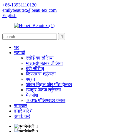
+86-13931110120
emilybeautex@beau-tex.com
English
घर
उत्पादों
रसोई का तौलिया
माइक्रोफाइबर तौलिया
बेबी सीरीज़
क्रिसमस श्रृंखला
एप्रन
ओवन मिट्स और पॉट होल्डर
उपहार पैकेज श्रृंखला
मेज़पोश
100% पॉलिएस्टर कंबल
समाचार
हमारे बारे में
संपर्क करें